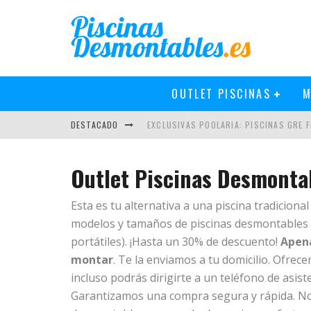
OUTLET PISCINAS
M
DESTACADO
EXCLUSIVAS POOLARIA: PISCINAS GRE FI
NOVEDADES EN PISCINAS GRE 2019
Outlet Piscinas Desmonta
PISCINAS GRE 2018: MÁS Y MEJOR
Esta es tu alternativa a una piscina tradicion
CÓMO INSTALAR UN CLORADOR SALINO 
modelos y tamaños de piscinas desmontables (
portátiles). ¡Hasta un 30% de descuento!
Apena
montar
. Te la enviamos a tu domicilio. Ofre
incluso podrás dirigirte a un teléfono de asist
Garantizamos una compra segura y rápida. No t