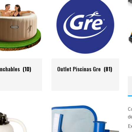
inchables
(10)
Outlet Piscinas Gre
(81)
C
d
Ex