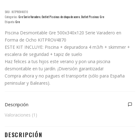
SKU:
KITPROV4870
Categorías:
Gre Serie Varadero
,
Outlet Piscinas de chapa de acero
,
Outlet Piscinas Gre
Etiqueta:
Gre
Piscina Desmontable Gre 500x340x120 Serie Varadero en
Forma de Ocho KITPROV4870
ESTE KIT INCLUYE: Piscina + depuradora 4 m3/h + skimmer +
escalera de seguridad + tapiz de suelo
Haz felices a tus hijos este verano y pon una piscina
desmontable en tu jardín. ¡Diversión garantizada!
Compra ahora y no pagues el transporte (sólo para España
peninsular y Baleares).
Descripción
Valoraciones (1)
DESCRIPCIÓN