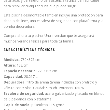
detalladas y del teléfono de asistencia técnica del fabricante
para resolver cualquier duda que pueda surgir.
Esta piscina desmontable también incluye una protección para
debajo del liner, una escalera de seguridad con plataforma y la
bomba depuradora.
Compra ahora tu piscina. Una inversión que te asegurará
muchos veranos felices para toda tu familia.
CARACTERÍSTICAS TÉCNICAS
Medidas:
730×375 cm
Altura:
132 cm
Espacio necesario:
770×495 cm
Capacidad:
28.217 L
Depuradora:
filtro de arena (arena incluida) con prefiltro y
válvula con 5 vías. Caudal: 5 m3/h. Potencia: 180 W
Escalera de seguridad:
acero galvanizado y lacado en blanco
de 6 peldaños con plataforma.
Tapiz de suelo:
polietileno 115 g/m2