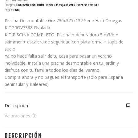
Categorías:
Gre Serie Haiti
,
Outlet Piscinas de chapa de acero
,
Outlet Piscinas Gre
Etiqueta:
Gre
Piscina Desmontable Gre 730x375x132 Serie Haiti Omegas
KITPROV7388 Ovalada
KIT PISCINA COMPLETO: Piscina + depuradora 5 m3/h +
skimmer + escalera de seguridad con plataforma + tapiz de
suelo
Ya no hace falta salir de tu casa para pasar un verano
inolvidable! Instala una piscina desmontable en tu jardín y
disfruta con tu familia todos los días del verano.
Compra ahora y no pagues el transporte (sólo para España
peninsular y Baleares).
Descripción
Valoraciones (0)
DESCRIPCIÓN