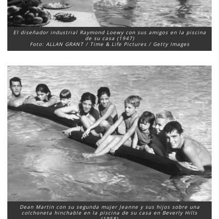
El diseñador industrial Raymond Loewy con sus amigos en la piscina
de su casa (1947)
Foto: ALLAN GRANT / Time & Life Pictures / Getty Images
Dean Martin con su segunda mujer Jeanne y sus hijos sobre una
colchoneta hinchable en la piscina de su casa en Beverly Hills
(1958)