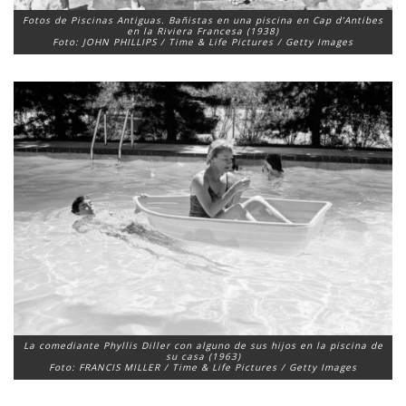
Fotos de Piscinas Antiguas. Bañistas en una piscina en Cap d’Antibes
en la Riviera Francesa (1938)
Foto: JOHN PHILLIPS / Time & Life Pictures / Getty Images
La comediante Phyllis Diller con alguno de sus hijos en la piscina de
su casa (1963)
Foto: FRANCIS MILLER / Time & Life Pictures / Getty Images