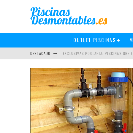
OUTLET PISCINAS
M
DESTACADO
NOVEDADES EN PISCINAS GRE 2019
PISCINAS GRE 2018: MÁS Y MEJOR
CÓMO INSTALAR UN CLORADOR SALINO 
EXCLUSIVAS POOLARIA: PISCINAS GRE FI