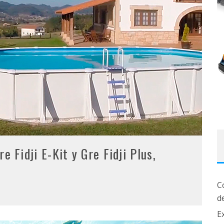
e Fidji E-Kit y Gre Fidji Plus,
C
d
Ex