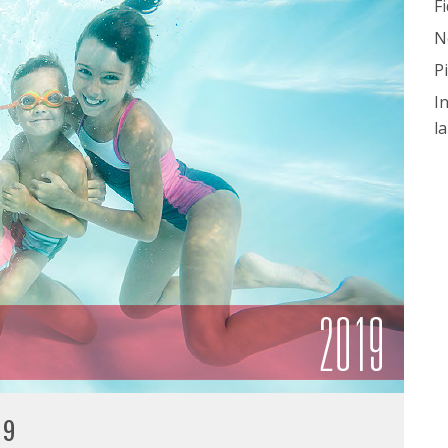
Fi
N
P
I
l
19