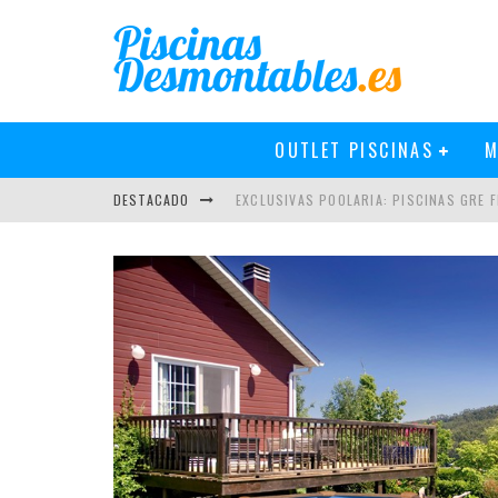
OUTLET PISCINAS
M
DESTACADO
EXCLUSIVAS POOLARIA: PISCINAS GRE FI
NOVEDADES EN PISCINAS GRE 2019
PISCINAS GRE 2018: MÁS Y MEJOR
CÓMO INSTALAR UN CLORADOR SALINO 