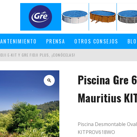
ANTENIMIENTO
PRENSA
OTROS CONSEJOS
BLO
DJI E-KIT Y GRE FIDJI PLUS, ¡CONÓCELAS!
Piscina Gre 
EN UNA PISCINA DESMONTABLE
Mauritius K
Piscina Desmontable Oval
KITPROV618WO