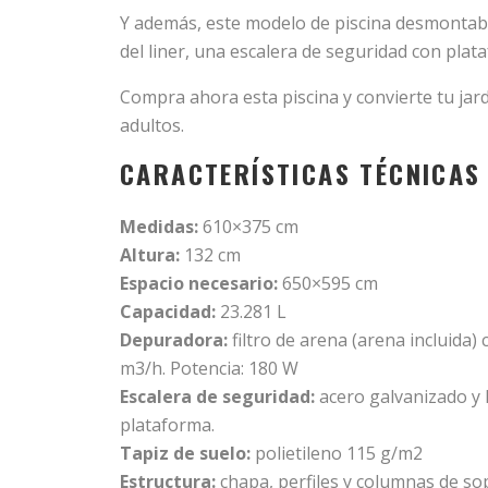
Y además, este modelo de piscina desmontab
del liner, una escalera de seguridad con pl
Compra ahora esta piscina y convierte tu jard
adultos.
CARACTERÍSTICAS TÉCNICAS
Medidas:
610×375 cm
Altura:
132 cm
Espacio necesario:
650×595 cm
Capacidad:
23.281 L
Depuradora:
filtro de arena (arena incluida) c
m3/h. Potencia: 180 W
Escalera de seguridad:
acero galvanizado y 
plataforma.
Tapiz de suelo:
polietileno 115 g/m2
Estructura:
chapa, perfiles y columnas de so