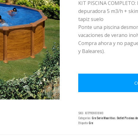
KIT PISCINA COMPLETO: In
depuradora 5 m3/h + skim
tapiz suelo
Ponte una piscina desmont
vacaciones de verano inol
Compra ahora y no pagues
y Baleares).
C
SKU:
KITPROV618WO
Categorías:
Gre Serie Mauritius
,
Outlet Piscinas de
Etiqueta:
Gre