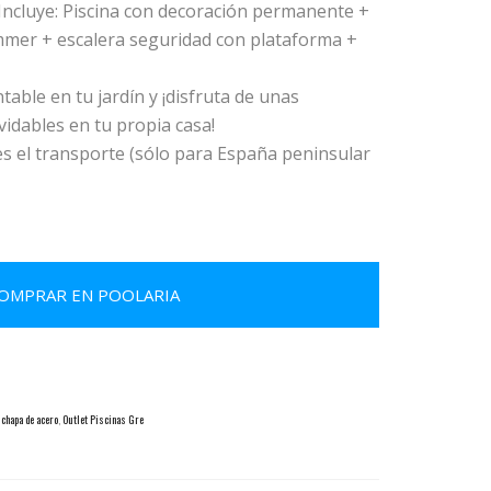
cluye: Piscina con decoración permanente +
mer + escalera seguridad con plataforma +
able en tu jardín y ¡disfruta de unas
vidables en tu propia casa!
 el transporte (sólo para España peninsular
OMPRAR EN POOLARIA
 chapa de acero
,
Outlet Piscinas Gre