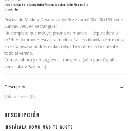
Categorías:
Gre Serie Sunbay
,
Outlet Piscinas de madera
,
Outlet Piscinas Gre
Etiqueta:
Gre
Piscina de Madera Desmontable Gre Evora 600x400x133 Serie
Sunbay 790094 Rectangular
Kit completo que incluye: piscina de madera + depuradora 8
m3/h + skimmer + escalera madera / acero inoxidable + manta
En esta piscina podrás nadar, relajarte y refrescarte durante
todo el verano.
Compra ahora y no pagues el transporte (sólo para España
peninsular y Baleares).
Descripción
Valoraciones (0)
DESCRIPCIÓN
INSTÁLALA COMO MÁS TE GUSTE