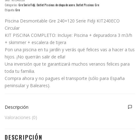
Categorías:
Gre Serie Fidji
,
Outlet Piscinas de chapa de acero
,
Outlet Piscinas Gre
Etiqueta:
Gre
Piscina Desmontable Gre 240×120 Serie Fidji KIT240ECO
Circular
KIT PISCINA COMPLETO: Incluye: Piscina + depuradora 3 m3/h
+ skimmer + escalera de tijera
Pon una piscina en tu jardín y verás qué felices vas a hacer a tus
hijos. ¡No querrán salir de ella!
Una inversión que te garantizará muchos veranos felices para
toda tu familia.
Compra ahora y no pagues el transporte (sólo para España
peninsular y Baleares).
Descripción
Valoraciones (0)
DESCRIPCIÓN