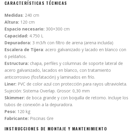
CARACTERÍSTICAS TÉCNICAS
Medidas
: 240 cm
Altura:
120 cm
Espacio necesario:
300×300 cm
C
apacidad:
4.750 L
Depuradora:
3 m3/h con filtro de arena (arena incluida)
Escalera
de Tijera
: acero galvanizado y lacado en blanco con
6 peldaños.
Estructura:
chapa, perfiles y columnas de soporte lateral de
acero galvanizado, lacados en blanco, con tratamiento
anticorrosivo (fosfatación) y laminados en frío.
Liner:
PVC de color azul con protección para rayos ultravioleta.
Sujeción: Sistema Overlap. Grosor: 0,30 mm
Skimmer:
de boca grande y con boquilla de retorno. Incluye los
tubos de conexión a la depuradora.
Peso:
120 kg
Fabricante:
Piscinas Gre
INSTRUCCIONES DE MONTAJE Y MANTENIMIENTO