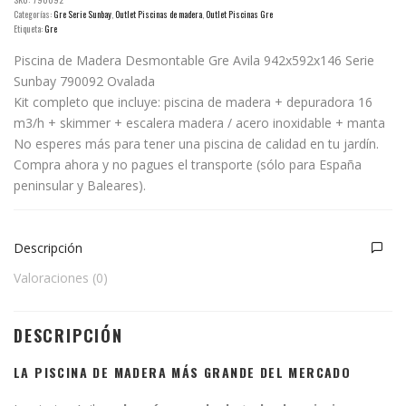
Categorías:
Gre Serie Sunbay
,
Outlet Piscinas de madera
,
Outlet Piscinas Gre
Etiqueta:
Gre
Piscina de Madera Desmontable Gre Avila 942x592x146 Serie
Sunbay 790092 Ovalada
Kit completo que incluye: piscina de madera + depuradora 16
m3/h + skimmer + escalera madera / acero inoxidable + manta
No esperes más para tener una piscina de calidad en tu jardín.
Compra ahora y no pagues el transporte (sólo para España
peninsular y Baleares).
Descripción
Valoraciones (0)
DESCRIPCIÓN
LA PISCINA DE MADERA MÁS GRANDE DEL MERCADO