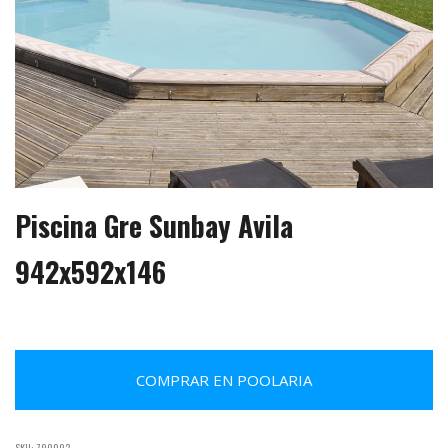
Piscina Gre Sunbay Avila
942x592x146
COMPRAR EN POOLARIA
SKU:
790092