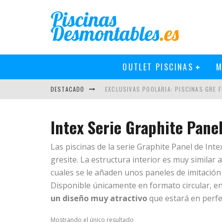
OUTLET PISCINAS
M
DESTACADO
EXCLUSIVAS POOLARIA: PISCINAS GRE FI
NOVEDADES EN PISCINAS GRE 2019
Intex Serie Graphite Pane
PISCINAS GRE 2018: MÁS Y MEJOR
Las piscinas de la serie Graphite Panel de Inte
CÓMO INSTALAR UN CLORADOR SALINO 
gresite. La estructura interior es muy similar a
cuales se le añaden unos paneles de imitación a
Disponible únicamente en formato circular, e
un diseño muy atractivo
que estará en perfec
Mostrando el único resultado