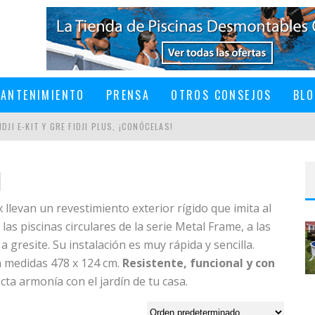
ANTENIMIENTO
PRENSA
OTROS CONSEJOS
BLO
DJI E-KIT Y GRE FIDJI PLUS, ¡CONÓCELAS!
l
x llevan un revestimiento exterior rígido que imita al
EN UNA PISCINA DESMONTABLE
 las piscinas circulares de la serie Metal Frame, a las
 gresite. Su instalación es muy rápida y sencilla.
n medidas 478 x 124 cm.
Resistente, funcional y con
ta armonía con el jardín de tu casa.