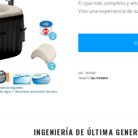
El spa más completo y amp
Vive una experiencia de luj
C
SKU:
28456EX
Categoría:
Spas hinchables
INGENIERÍA DE ÚLTIMA GENE