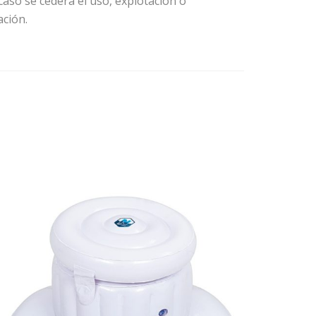
caso se cederá el uso, explotación o
ación.