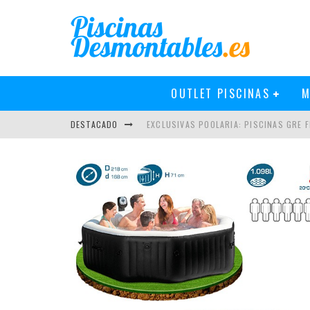
OUTLET PISCINAS
M
DESTACADO
EXCLUSIVAS POOLARIA: PISCINAS GRE FI
NOVEDADES EN PISCINAS GRE 2019
PISCINAS GRE 2018: MÁS Y MEJOR
CÓMO INSTALAR UN CLORADOR SALINO 