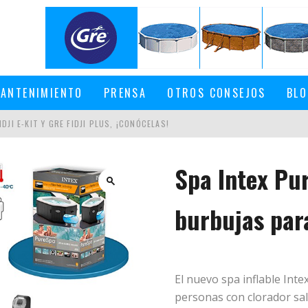
ANTENIMIENTO
PRENSA
OTROS CONSEJOS
BLO
DJI E-KIT Y GRE FIDJI PLUS, ¡CONÓCELAS!
Spa Intex Pu
EN UNA PISCINA DESMONTABLE
burbujas par
El nuevo spa inflable Int
personas con clorador sali