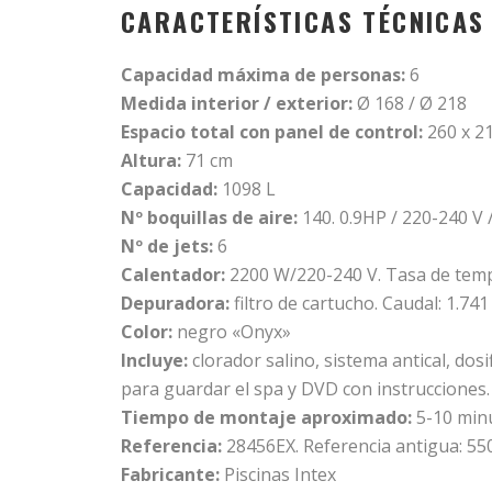
CARACTERÍSTICAS TÉCNICAS
Capacidad máxima de personas:
6
Medida interior / exterior:
Ø 168 / Ø 218
Espacio total con panel de control:
260 x 2
Altura:
71 cm
Capacidad:
1098 L
Nº boquillas de aire:
140. 0.9HP / 220-240 V 
Nº de jets:
6
Calentador:
2200 W/220-240 V. Tasa de temp
Depuradora:
filtro de cartucho. Caudal: 1.741 
Color:
negro «Onyx»
Incluye:
clorador salino, sistema antical, dosi
para guardar el spa y DVD con instrucciones.
Tiempo de montaje aproximado:
5-10 min
Referencia:
28456EX. Referencia antigua: 55
Fabricante:
Piscinas Intex