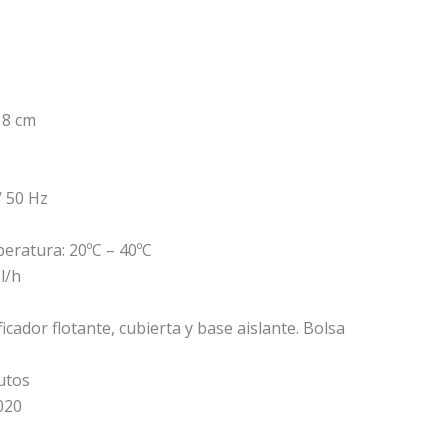
18 cm
/ 50 Hz
eratura: 20ºC – 40ºC
l/h
ficador flotante, cubierta y base aislante. Bolsa
utos
020