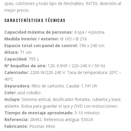
spas, colchones y todo tipo de hinchables. INTEX, diversión al
mejor precio.
CARACTERÍSTICAS TÉCNICAS
Capacidad máxima de personas:
4 spa / 4 piscina
Medida interior / exterior:
Ø 165 / Ø 216
Espacio total con panel de control:
196 x 240 cm
Altura:
71 cm
Capacidad:
795 L
Nº boquillas de aire:
120. 0.9HP / 220-240 V / 50 Hz
Calentador:
2200 W/220-240 V. Tasa de temperatura: 20ºC –
40ºC
Depuradora:
filtro de cartucho. Caudal: 1.741 l/h
Color:
azul cobalto
Incluye:
Sistema antical, dosificador flotante, cubierta y base
aislante. Bolsa para guardar el spa y DVD con instrucciones.
Tiempo de montaje aproximado:
5-10 minutos
Referencia:
28492. Referencia antigua: 55024
Fabricante:
Piscinas Intex