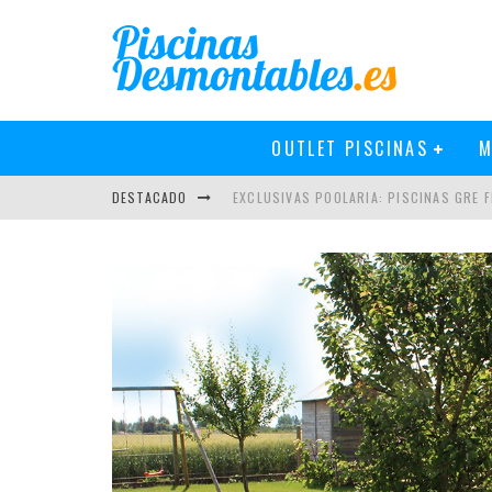
OUTLET PISCINAS
M
DESTACADO
EXCLUSIVAS POOLARIA: PISCINAS GRE FI
NOVEDADES EN PISCINAS GRE 2019
PISCINAS GRE 2018: MÁS Y MEJOR
CÓMO INSTALAR UN CLORADOR SALINO 