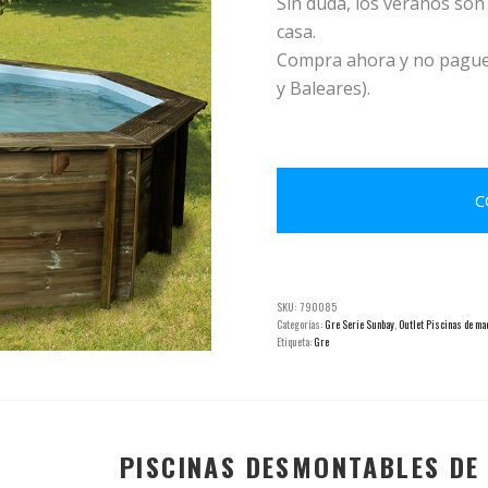
Sin duda, los veranos son
casa.
Compra ahora y no pagues
y Baleares).
C
SKU:
790085
Categorías:
Gre Serie Sunbay
,
Outlet Piscinas de ma
Etiqueta:
Gre
PISCINAS DESMONTABLES DE