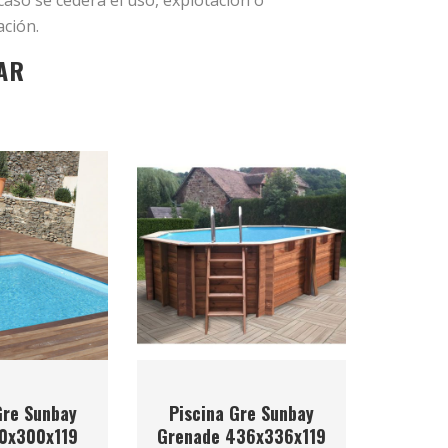
caso se cederá el uso, explotación o
ación.
AR
Gre Sunbay
Piscina Gre Sunbay
0x300x119
Grenade 436x336x119