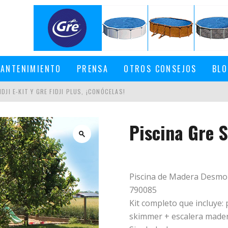
ANTENIMIENTO
PRENSA
OTROS CONSEJOS
BLO
DJI E-KIT Y GRE FIDJI PLUS, ¡CONÓCELAS!
Piscina Gre 
EN UNA PISCINA DESMONTABLE
Piscina de Madera Desmon
790085
Kit completo que incluye:
skimmer + escalera mader