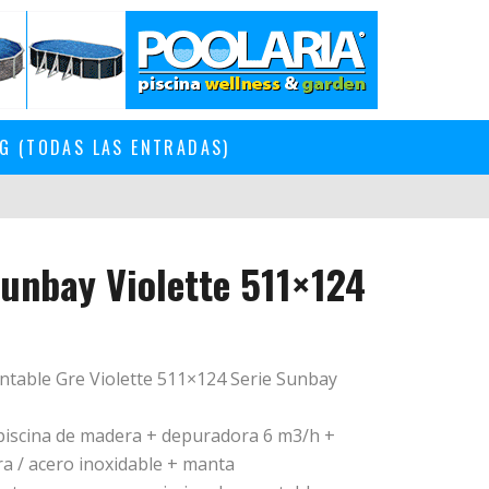
G (TODAS LAS ENTRADAS)
Sunbay Violette 511×124
table Gre Violette 511×124 Serie Sunbay
 piscina de madera + depuradora 6 m3/h +
a / acero inoxidable + manta