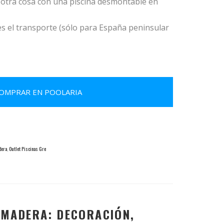
 otra cosa con una piscina desmontable en
 el transporte (sólo para España peninsular
OMPRAR EN POOLARIA
dera
,
Outlet Piscinas Gre
 MADERA: DECORACIÓN,