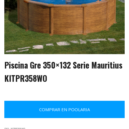
Piscina Gre 350×132 Serie Mauritius
KITPR358WO
COMPRAR EN POOLARIA
SKU:
KITPR358WO