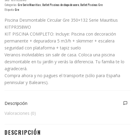
Categorías:
Gre Serie Mauritius
,
Outlet Piscinas de chapa de acero
,
Outlet Piscinas Gre
Etiqueta:
Gre
Piscina Desmontable Circular Gre 350×132 Serie Mauritius
KITPR358WO
KIT PISCINA COMPLETO: Incluye: Piscina con decoración
permanente + depuradora 5 m3/h + skimmer + escalera
seguridad con plataforma + tapiz suelo
Veranos inolvidables sin salir de casa. Coloca una piscina
desmontable en tu jardín y verás la diferencia. Tu familia te lo
agradecerá.
Compra ahora y no pagues el transporte (sólo para España
peninsular y Baleares).
Descripción
Valoraciones (0)
DESCRIPCIÓN