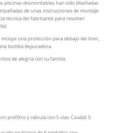
stas piscinas desmontables han sido diseñadas
acompañadas de unas instrucciones de montaje
ia técnica del fabricante para resolver
llo!
ncluye una protección para debajo del liner,
 una bomba depuradora.
os de alegría con tu familia.
on prefiltro y válvula con 5 vías. Caudal: 5
lacado en blanco de 6 peldaños con