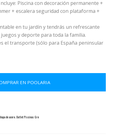
cluye: Piscina con decoración permanente +
mer + escalera seguridad con plataforma +
table en tu jardín y tendrás un refrescante
 juegos y deporte para toda la familia.
 el transporte (sólo para España peninsular
OMPRAR EN POOLARIA
chapa de acero
,
Outlet Piscinas Gre