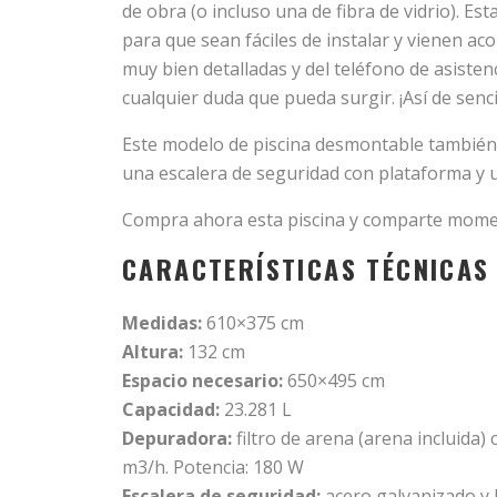
de obra (o incluso una de fibra de vidrio). E
para que sean fáciles de instalar y vienen 
muy bien detalladas y del teléfono de asistenc
cualquier duda que pueda surgir. ¡Así de senci
Este modelo de piscina desmontable también i
una escalera de seguridad con plataforma y
Compra ahora esta piscina y comparte moment
CARACTERÍSTICAS TÉCNICAS
Medidas:
610×375 cm
Altura:
132 cm
Espacio necesario:
650×495 cm
Capacidad:
23.281 L
Depuradora:
filtro de arena (arena incluida) c
m3/h. Potencia: 180 W
Escalera de seguridad:
acero galvanizado y 