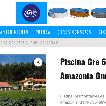
ANTENIMIENTO
PRENSA
OTROS CONSEJOS
BLO
DJI E-KIT Y GRE FIDJI PLUS, ¡CONÓCELAS!
Piscina Gre 
EN UNA PISCINA DESMONTABLE
Amazonia O
Piscina Desmontable Gre 
Amazonia KITPROV6188W