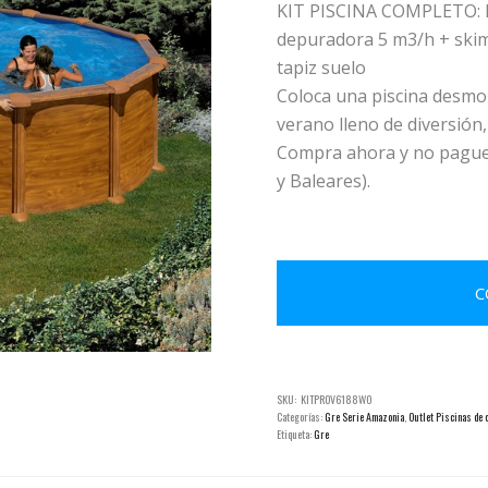
KIT PISCINA COMPLETO: In
depuradora 5 m3/h + skim
tapiz suelo
Coloca una piscina desmon
verano lleno de diversión,
Compra ahora y no pagues
y Baleares).
C
SKU:
KITPROV6188WO
Categorías:
Gre Serie Amazonia
,
Outlet Piscinas de 
Etiqueta:
Gre