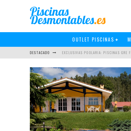
OUTLET PISCINAS
M
DESTACADO
EXCLUSIVAS POOLARIA: PISCINAS GRE FI
NOVEDADES EN PISCINAS GRE 2019
PISCINAS GRE 2018: MÁS Y MEJOR
CÓMO INSTALAR UN CLORADOR SALINO 