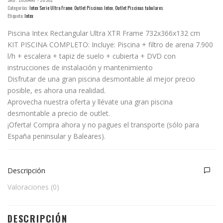
Categorías:
Intex Serie Ultra Frame
,
Outlet Piscinas Intex
,
Outlet Piscinas tubulares
Etiqueta:
Intex
Piscina Intex Rectangular Ultra XTR Frame 732x366x132 cm
KIT PISCINA COMPLETO: Incluye: Piscina + filtro de arena 7.900
l/h + escalera + tapiz de suelo + cubierta + DVD con
instrucciones de instalación y mantenimiento
Disfrutar de una gran piscina desmontable al mejor precio
posible, es ahora una realidad.
Aprovecha nuestra oferta y llévate una gran piscina
desmontable a precio de outlet.
¡Oferta! Compra ahora y no pagues el transporte (sólo para
España peninsular y Baleares).
Descripción
Valoraciones (0)
DESCRIPCIÓN