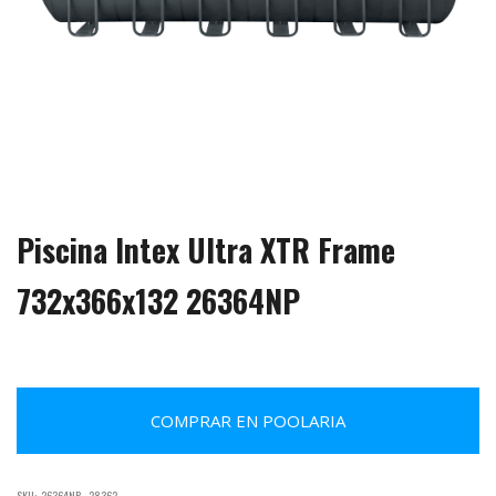
Piscina Intex Ultra XTR Frame
732x366x132 26364NP
COMPRAR EN POOLARIA
SKU:
26364NP - 28362