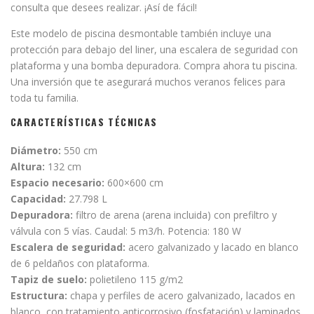
consulta que desees realizar. ¡Así de fácil!
Este modelo de piscina desmontable también incluye una
protección para debajo del liner, una escalera de seguridad con
plataforma y una bomba depuradora. Compra ahora tu piscina.
Una inversión que te asegurará muchos veranos felices para
toda tu familia.
CARACTERÍSTICAS TÉCNICAS
Diámetro:
550 cm
Altura:
132 cm
Espacio necesario:
600×600 cm
Capacidad:
27.798 L
Depuradora:
filtro de arena (arena incluida) con prefiltro y
válvula con 5 vías. Caudal: 5 m3/h. Potencia: 180 W
Escalera de seguridad:
acero galvanizado y lacado en blanco
de 6 peldaños con plataforma.
Tapiz de suelo:
polietileno 115 g/m2
Estructura:
chapa y perfiles de acero galvanizado, lacados en
blanco, con tratamiento anticorrosivo (fosfatación) y laminados