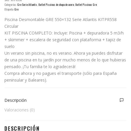
Categorías:
Gre Serie Atlantis
,
Outlet Piscinas de chapa de acero
,
Outlet Piscinas Gre
Etiqueta:
Gre
Piscina Desmontable GRE 550×132 Serie Atlantis KITPR558
Circular
KIT PISCINA COMPLETO: Incluye: Piscina + depuradora 5 m3/h
+ skimmer + escalera de seguridad con plataforma + tapiz de
suelo
Un verano sin piscina, no es verano. Ahora ya puedes disfrutar
de una piscina en tu jardín por mucho menos de lo que hubieras
pensado. ¡Tu familia te lo agradecerá!
Compra ahora y no pagues el transporte (sólo para España
peninsular y Baleares).
Descripción
Valoraciones (0)
DESCRIPCIÓN