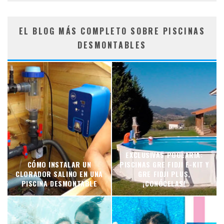
EL BLOG MÁS COMPLETO SOBRE PISCINAS
DESMONTABLES
EXCLUSIVAS POOLARIA:
CÓMO INSTALAR UN
PISCINAS GRE FIDJI E-KIT Y
CLORADOR SALINO EN UNA
GRE FIDJI PLUS,
PISCINA DESMONTABLE
¡CONÓCELAS!