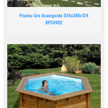
Piscina Gre Avantgarde 524x386x124
KPCOV52